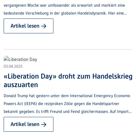
vergangenen Woche war umfassender als erwartet und markiert eine
bedeutende Verschiebung in der globalen Handelsdynamik. Hier eine
kurze Übersicht über die Ereignisse der letzten Tage und wie es an den
Artikel lesen →
Finanzmärkten weitergehen könnte.
03.04.2025
«Liberation Day» droht zum Handelskrieg
auszuarten
Donald Trump hat gestern unter dem International Emergency Economic
Powers Act (IEEPA) die reziproken Zölle gegen die Handelspartner
bekannt gegeben. Es trifft Freund und Feind gleichermassen. Auf Importe
aus der EU und der Schweiz werden Zölle in der Höhe von 20% resp. 31%
Artikel lesen →
erhoben. Im Falle der Schweiz tragen die Währungsinterventionen der
Nationalbank unbestritten mit zu dieser hohen Belastung bei. Befreit sind