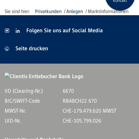
Kontakt
Privatkunden
Anlegen
Marktinformationen
Folgen Sie uns auf Social Media
Seite drucken
IID (Clearing-Nr.)
6670
BIC/SWIFT-Code
RBABCH22 670
MWST-Nr.
CHE-179.479.620 MWST
UID-Nr.
CHE-105.799.026