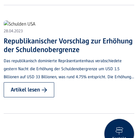
28.04.2023
Republikanischer Vorschlag zur Erhöhung
der Schuldenobergrenze
Das republikanisch dominierte Repräsentantenhaus verabschiedete
gestern Nacht die Erhöhung der Schuldenobergrenze um USD 1.5
Billionen auf USD 33 Billionen, was rund 4.75% entspricht. Die Erhöhung
ist aber an Budgetkürzungen (betreffend Klimaschutz und
Artikel lesen →
Studentenverschuldung) geknüpft. Der Vorschlag geht nun an den von
den Demokraten dominierten Senat und dürfte dort abgewiesen werden.
Auch Präsident Biden hat bereits sein Veto angekündigt.