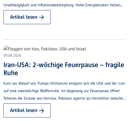
Unabhängigkeit und Inflationsbekämpfung. Hohe Energiekosten halten
Renditen hoch.
Artikel lesen →
09.04.2026
Iran-USA: 2-wöchige Feuerpause – fragile
Ruhe
Kurz vor Ablauf von Trumps Ultimatum einigten sich die USA und der Iran
auf eine zweiwöchige Waffenruhe. Im Gegenzug zur Feuerpause öffnet
Teheran die Strasse von Hormus. Pakistan agierte als Vermittler zwischen
den beiden Kriegsparteien. Israel ist nicht Teil des Waffenstillstandes und
Artikel lesen →
bedingt sich Operationen im Libanon gegen die Hisbollah aus.