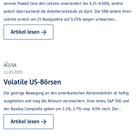
Jerome Powell liess den Leitzins unverändert bei 4.25–4.50%, senkte
jedoch überraschend die Anleiherückkäufe ab April. Die SNB senkte ihren
Leitzins erneut um 25 Basispunkte auf 0.25% wegen schwachen
Wachstums und niedriger Inflation. Ein weiterer Zinsschritt wird vorerst
Artikel lesen →
nicht erwartet.
11.03.2025
Volatile US-Börsen
Die gestrige Bewegung an den amerikanischen Aktienmärkten ist heftig
ausgefallen und mag die Akteure verunsichern. Dow Jones, S&P 500 und
der Nasdaq Composite geben um 2.1%, 2.7% resp. 4.0% nach. Der
Technologie-Sektor im S&P 500 verliert gestern 4.3% und die
Artikel lesen →
«Magnificent 7» werden um 5.2% abgestraft. Im Gegenzug notieren
Versorger und Energiewerte im Plus.