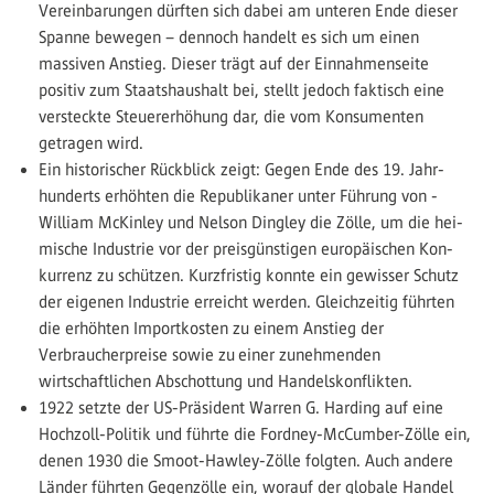
Vereinbarungen dürften sich dabei am unteren Ende dieser
Spanne bewegen – dennoch handelt es sich um einen
massiven Anstieg. Dieser trägt auf der Einnahmenseite
positiv zum Staatshaushalt bei, stellt jedoch faktisch eine
versteckte Steuererhöhung dar, die vom Konsumenten
getragen wird.
Ein historischer Rückblick zeigt: Gegen Ende des 19. Jahr­
hunderts erhöhten die Republikaner unter Führung von ­
William McKinley und Nelson Dingley die Zölle, um die hei­
mische Industrie vor der preisgünstigen europäischen Kon­
kurrenz zu schützen. Kurzfristig konnte ein gewisser Schutz
der eigenen Industrie erreicht werden. Gleichzeitig führten
die erhöhten Importkosten zu einem Anstieg der
Verbraucher­preise sowie zu einer zunehmenden
wirtschaftlichen Abschottung und Handelskonflikten.
1922 setzte der US-Präsident Warren G. Harding auf eine
Hochzoll-Politik und führte die Fordney-McCumber-Zölle ein,
denen 1930 die Smoot-Hawley-Zölle folgten. Auch andere
Länder führten Gegenzölle ein, worauf der globale Handel