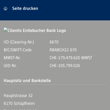
Seite drucken
IID (Clearing-Nr.)
6670
BIC/SWIFT-Code
RBABCH22 670
MWST-Nr.
CHE-179.479.620 MWST
UID-Nr.
CHE-105.799.026
Hauptsitz und Bankstelle
Hauptstrasse 32
6170 Schüpfheim