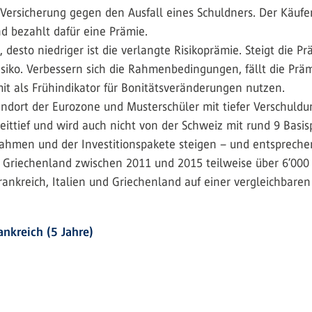
t Versicherung gegen den Ausfall eines Schuldners. Der Käufer
d bezahlt dafür eine Prämie.
 desto niedriger ist die verlangte Risikoprämie. Steigt die Pr
siko. Verbessern sich die Rahmenbedingungen, fällt die Prämie
 als Frühindikator für Bonitätsveränderungen nutzen.
andort der Eurozone und Musterschüler mit tiefer Verschuldu
eittief und wird auch nicht von der Schweiz mit rund 9 Basi
nahmen und der Investitionspakete steigen – und entspreche
ür Griechenland zwischen 2011 und 2015 teilweise über 6’000
rankreich, Italien und Griechenland auf einer vergleichbare
ankreich (5 Jahre)