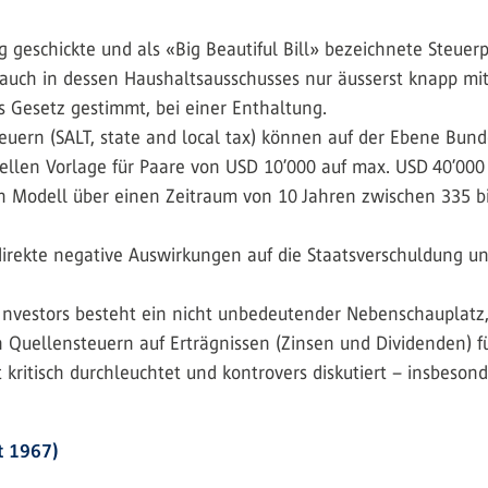
geschickte und als «Big Beautiful Bill» bezeichnete Steuer
uch in dessen Haushaltsausschusses nur äusserst knapp mi
 Gesetz gestimmt, bei einer Enthaltung.
uern (SALT, state and local tax) können auf der Ebene Bund
ellen Vorlage für Paare von USD 10’000 auf max. USD 40’000
h Modell über einen Zeitraum von 10 Jahren zwischen 335 bis
rekte negative Auswirkungen auf die Staatsverschuldung und
 Investors besteht ein nicht unbedeutender Nebenschauplatz, 
n Quellensteuern auf Erträgnissen (Zinsen und Dividenden) f
 kritisch durchleuchtet und kontrovers diskutiert – insbeson
t 1967)