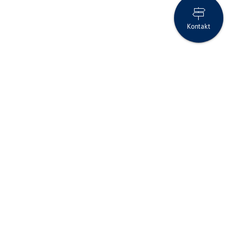
Kontakt
myMix Investment Teil 1 – Grundlagen
Folgen Sie uns auf Social Media
Seite drucken
IID (Clearing-Nr.)
6670