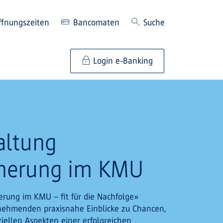
ffnungszeiten
Bancomaten
Suche
Login e-Banking
altung
cherung im KMU
erung im KMU – fit für die Nachfolge»
ilnehmenden praxisnahe Einblicke zu Chancen,
iellen Aspekten einer erfolgreichen