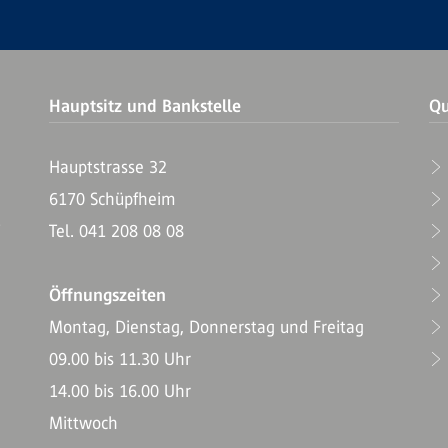
Hauptsitz und Bankstelle
Qu
Hauptstrasse 32
6170 Schüpfheim
T
Tel. 041 208 08 08
Öffnungszeiten
Montag, Dienstag, Donnerstag und Freitag
09.00 bis 11.30 Uhr
14.00 bis 16.00 Uhr
Mittwoch