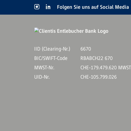
Folgen Sie uns auf Social Media
IID (Clearing-Nr.)
6670
BIC/SWIFT-Code
RBABCH22 670
MWST-Nr.
CHE-179.479.620 MWS
UID-Nr.
CHE-105.799.026