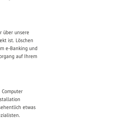
r über unsere
kt ist. Löschen
 im e-Banking und
Vorgang auf Ihrem
n Computer
stallation
rsehentlich etwas
zialisten.